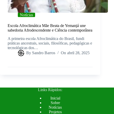
Notícias
Escola Afroclimática Mãe Beata de Yemanjá une
sabedoria Afrodescendente e Ciência contemporânea
A primeira escola Afroclimática do Brasil, fundi
práticas ancestrais, sociais, filosóficas, pedagógicas e
tecnológicas dos…
By
Sandro Barros
On
abril 28, 2025
Read More
Escola
Afroclimática
Mãe
Beata
de
Yemanjá
Links Rápidos:
une
sabedoria
Inicial
Afrodescendente
Sobre
e
Notícias
Ciência
Projetos