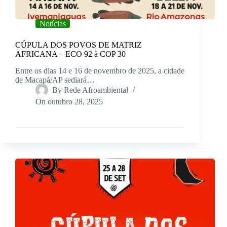
Notícias
CÚPULA DOS POVOS DE MATRIZ
AFRICANA – ECO 92 à COP 30
Entre os dias 14 e 16 de novembro de 2025, a cidade
de Macapá/AP sediará…
By
Rede Afroambiental
On
outubro 28, 2025
Read More
CÚPULA
DOS
POVOS
DE
MATRIZ
AFRICANA
–
ECO
92
à
COP
30