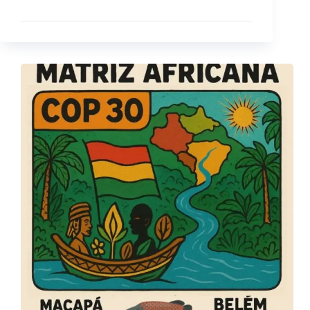
Read More
COBERTURA
COLABORATIVA
–
CÚPULA
DOS
POVOS
DE
MATRIZ
AFRICANA
–
DA
ECO
92
À
COP30