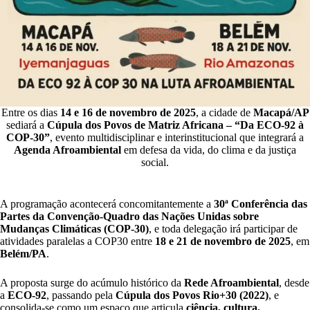
Entre os dias
14 e 16 de novembro de 2025
, a cidade de
Macapá/AP
sediará a
Cúpula dos Povos de Matriz Africana – “Da ECO-92 à
COP-30”
, evento multidisciplinar e interinstitucional que integrará a
Agenda Afroambiental
em defesa da vida, do clima e da justiça
social.
A programação acontecerá concomitantemente a
30ª Conferência das
Partes da Convenção-Quadro das Nações Unidas sobre
Mudanças Climáticas (COP-30)
, e toda delegação irá participar de
atividades paralelas a COP30 entre
18 e 21 de novembro de 2025
, em
Belém/PA
.
A proposta surge do acúmulo histórico da
Rede Afroambiental
, desde
a
ECO-92
, passando pela
Cúpula dos Povos Rio+30 (2022)
, e
consolida-se como um espaço que articula
ciência, cultura,