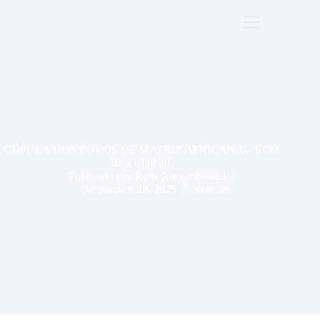
Pular
para
o
conteúdo
CÚPULA DOS POVOS DE MATRIZ AFRICANA – ECO
92 à COP 30
Publicado por
Rede Afroambiental
On
outubro 28, 2025
Notícias