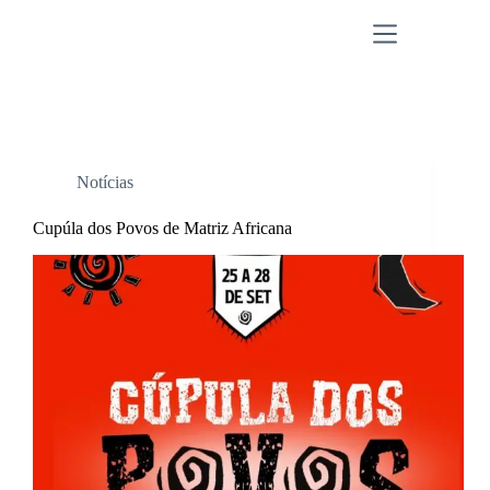
Pular
para
o
conteúdo
Tag
povos de terreiro
Notícias
Cupúla dos Povos de Matriz Africana